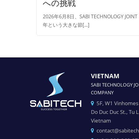
への挑戦
2026年6月8日、SABI TECHNOLOGY J
年という大きな節[...]
VIETNAM
SABI TECHNOLOGY JO
COMPANY
5F, W1 Vinhomes 
Do Duc Duc St., Tu 
Vietnam
contact@sabitech