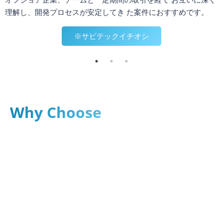
理解し、開発プロセスが安定してき た案件におすすめです。
※サビテックイチオシ
Why Choose
SabiTech
優秀な人財による確かな提案力と技術力で顧客満足度の高い
開発をお約束、合理的なコスト将来に発生する可能性がある
コストを明確に共有し、納得感のある費用見積もりを提案し
ます。
確かな提案力と技術力