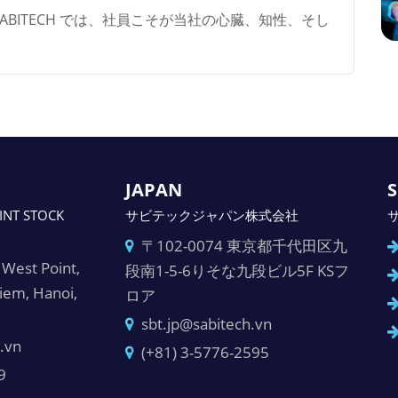
ABITECH では、社員こそが当社の心臓、知性、そし
JAPAN
S
INT STOCK
サビテックジャパン株式会社
〒102-0074 東京都千代田区九
West Point,
段南1-5-6りそな九段ビル5F KSフ
Liem, Hanoi,
ロア
sbt.jp@sabitech.vn
.vn
(+81) 3-5776-2595
9