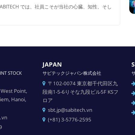
ABITECH では、社員こそが当社の心臓、知性、そし
JAPAN
S
INT STOCK
サビテックジャパン株式会社
〒102-0074 東京都千代田区九
West Point,
段南1-5-6りそな九段ビル5F KSフ
Liem, Hanoi,
ロア
sbt.jp@sabitech.vn
.vn
(+81) 3-5776-2595
9