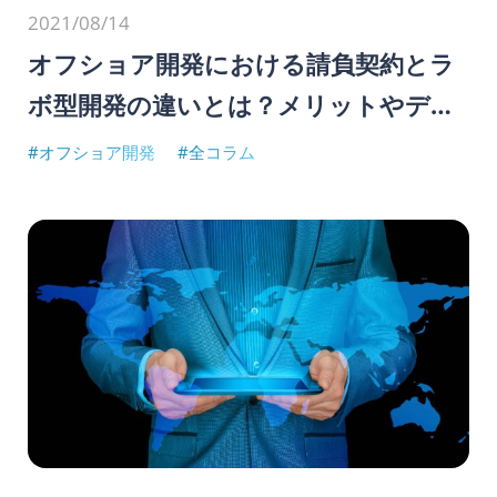
2021/08/14
オフショア開発における請負契約とラ
ボ型開発の違いとは？メリットやデメ
リットを紹介
#オフショア開発
#全コラム